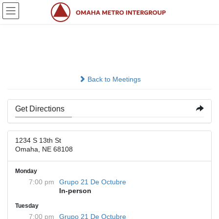
Skip
Skip
to
to
the
the
content
Navigation
Ste 205.
Back to Meetings
Get Directions
1234 S 13th St
Omaha, NE 68108
Monday
7:00 pm
Grupo 21 De Octubre
In-person
Tuesday
7:00 pm
Grupo 21 De Octubre