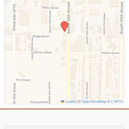
Leaflet
|
©
OpenStreetMap
©
CARTO